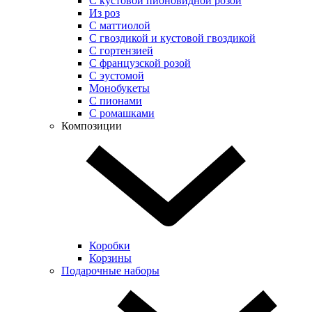
С кустовой пионовидной розой
Из роз
С маттиолой
С гвоздикой и кустовой гвоздикой
С гортензией
С французской розой
С эустомой
Монобукеты
С пионами
С ромашками
Композиции
Коробки
Корзины
Подарочные наборы