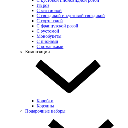
С кустовой пионовидной розой
Из роз
С маттиолой
С гвоздикой и кустовой гвоздикой
С гортензией
С французской розой
С эустомой
Монобукеты
С пионами
С ромашками
Композиции
Коробки
Корзины
Подарочные наборы