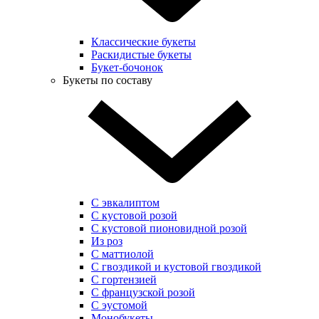
Классические букеты
Раскидистые букеты
Букет-бочонок
Букеты по составу
С эвкалиптом
С кустовой розой
С кустовой пионовидной розой
Из роз
С маттиолой
С гвоздикой и кустовой гвоздикой
С гортензией
С французской розой
С эустомой
Монобукеты