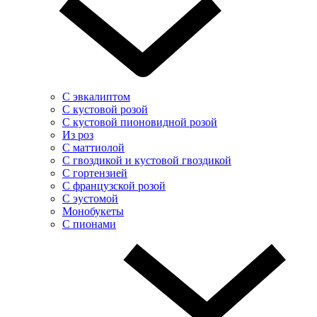
С эвкалиптом
С кустовой розой
С кустовой пионовидной розой
Из роз
С маттиолой
С гвоздикой и кустовой гвоздикой
С гортензией
С французской розой
С эустомой
Монобукеты
С пионами