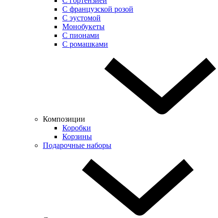
С гортензией
С французской розой
С эустомой
Монобукеты
С пионами
С ромашками
Композиции
Коробки
Корзины
Подарочные наборы