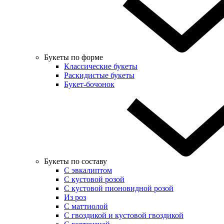
Букеты по форме
Классические букеты
Раскидистые букеты
Букет-бочонок
Букеты по составу
С эвкалиптом
С кустовой розой
С кустовой пионовидной розой
Из роз
С маттиолой
С гвоздикой и кустовой гвоздикой