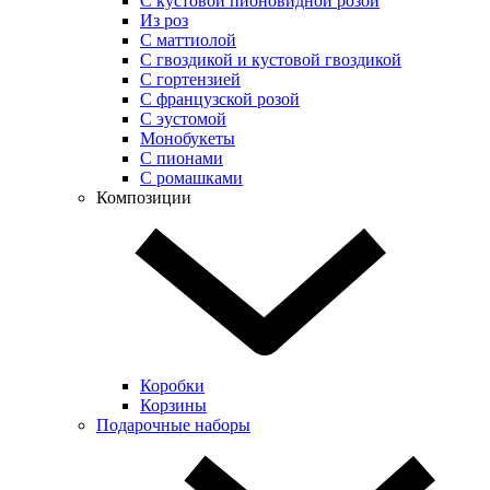
С кустовой пионовидной розой
Из роз
С маттиолой
С гвоздикой и кустовой гвоздикой
С гортензией
С французской розой
С эустомой
Монобукеты
С пионами
С ромашками
Композиции
Коробки
Корзины
Подарочные наборы