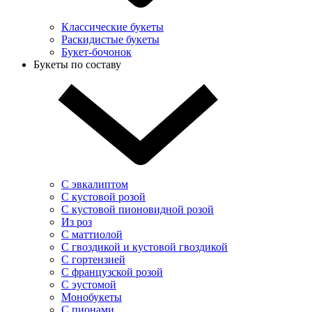
Классические букеты
Раскидистые букеты
Букет-бочонок
Букеты по составу
С эвкалиптом
С кустовой розой
С кустовой пионовидной розой
Из роз
С маттиолой
С гвоздикой и кустовой гвоздикой
С гортензией
С французской розой
С эустомой
Монобукеты
С пионами