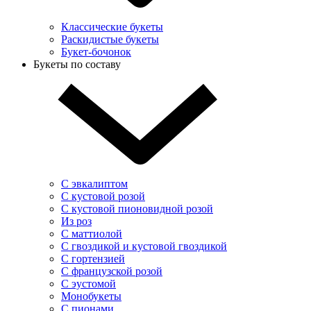
Классические букеты
Раскидистые букеты
Букет-бочонок
Букеты по составу
С эвкалиптом
С кустовой розой
С кустовой пионовидной розой
Из роз
С маттиолой
С гвоздикой и кустовой гвоздикой
С гортензией
С французской розой
С эустомой
Монобукеты
С пионами