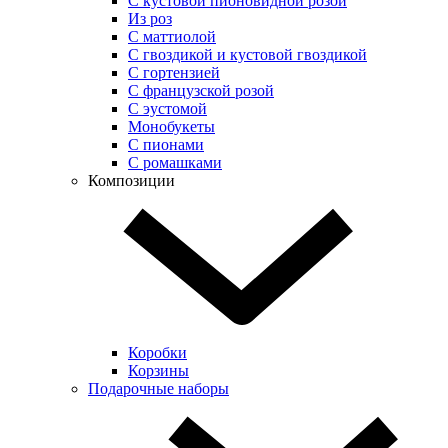
С кустовой пионовидной розой
Из роз
С маттиолой
С гвоздикой и кустовой гвоздикой
С гортензией
С французской розой
С эустомой
Монобукеты
С пионами
С ромашками
Композиции
Коробки
Корзины
Подарочные наборы