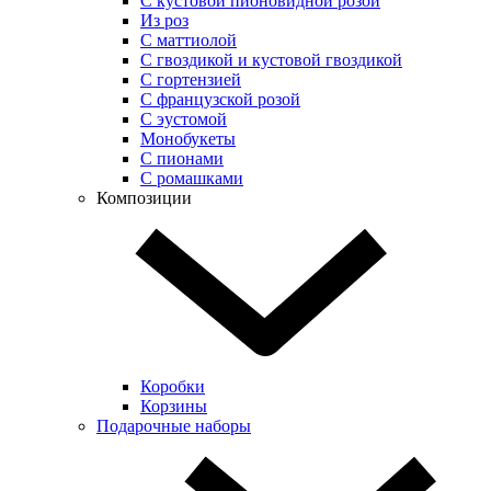
С кустовой пионовидной розой
Из роз
С маттиолой
С гвоздикой и кустовой гвоздикой
С гортензией
С французской розой
С эустомой
Монобукеты
С пионами
С ромашками
Композиции
Коробки
Корзины
Подарочные наборы