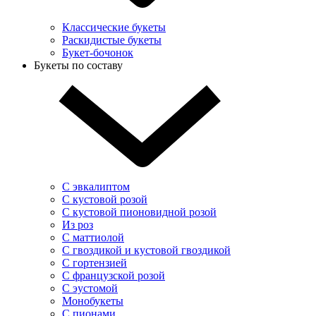
Классические букеты
Раскидистые букеты
Букет-бочонок
Букеты по составу
С эвкалиптом
С кустовой розой
С кустовой пионовидной розой
Из роз
С маттиолой
С гвоздикой и кустовой гвоздикой
С гортензией
С французской розой
С эустомой
Монобукеты
С пионами