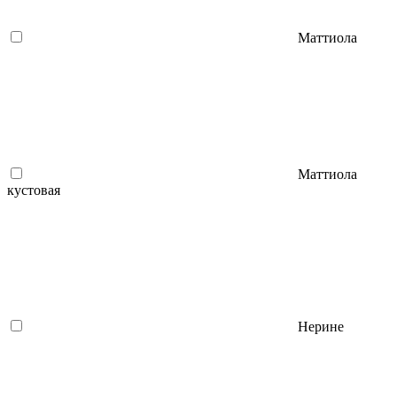
Маттиола
Маттиола
кустовая
Нерине