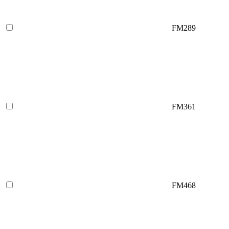
FM289
FM361
FM468