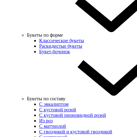
Букеты по форме
Классические букеты
Раскидистые букеты
Букет-бочонок
Букеты по составу
С эвкалиптом
С кустовой розой
С кустовой пионовидной розой
Из роз
С маттиолой
С гвоздикой и кустовой гвоздикой