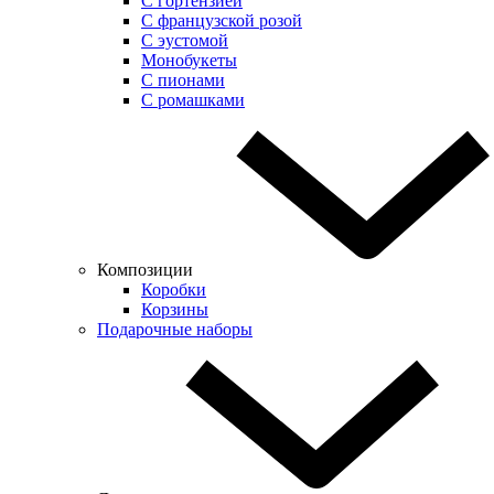
С гортензией
С французской розой
С эустомой
Монобукеты
С пионами
С ромашками
Композиции
Коробки
Корзины
Подарочные наборы