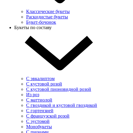
Классические букеты
Раскидистые букеты
Букет-бочонок
Букеты по составу
С эвкалиптом
С кустовой розой
С кустовой пионовидной розой
Из роз
С маттиолой
С гвоздикой и кустовой гвоздикой
С гортензией
С французской розой
С эустомой
Монобукеты
С пионами