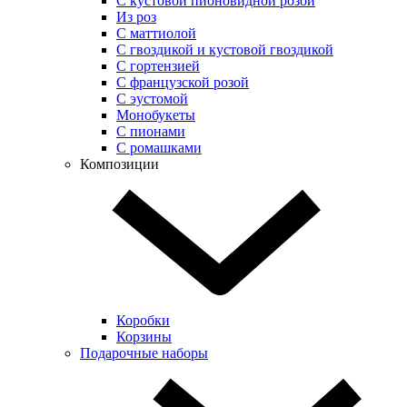
С кустовой пионовидной розой
Из роз
С маттиолой
С гвоздикой и кустовой гвоздикой
С гортензией
С французской розой
С эустомой
Монобукеты
С пионами
С ромашками
Композиции
Коробки
Корзины
Подарочные наборы