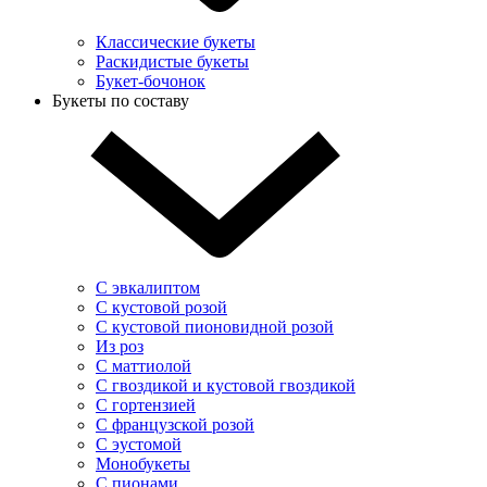
Классические букеты
Раскидистые букеты
Букет-бочонок
Букеты по составу
С эвкалиптом
С кустовой розой
С кустовой пионовидной розой
Из роз
С маттиолой
С гвоздикой и кустовой гвоздикой
С гортензией
С французской розой
С эустомой
Монобукеты
С пионами