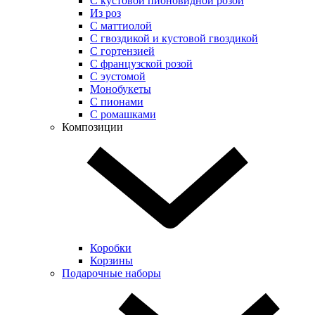
С кустовой пионовидной розой
Из роз
С маттиолой
С гвоздикой и кустовой гвоздикой
С гортензией
С французской розой
С эустомой
Монобукеты
С пионами
С ромашками
Композиции
Коробки
Корзины
Подарочные наборы