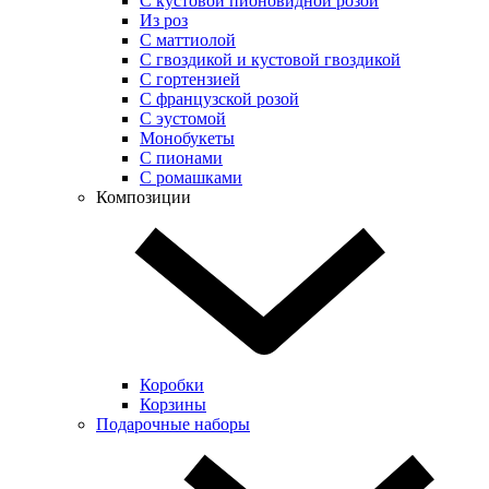
С кустовой пионовидной розой
Из роз
С маттиолой
С гвоздикой и кустовой гвоздикой
С гортензией
С французской розой
С эустомой
Монобукеты
С пионами
С ромашками
Композиции
Коробки
Корзины
Подарочные наборы