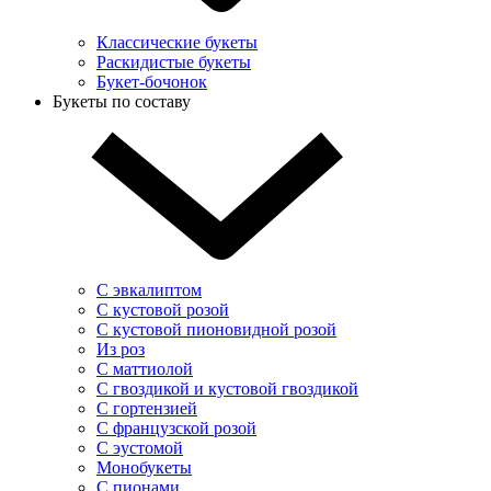
Классические букеты
Раскидистые букеты
Букет-бочонок
Букеты по составу
С эвкалиптом
С кустовой розой
С кустовой пионовидной розой
Из роз
С маттиолой
С гвоздикой и кустовой гвоздикой
С гортензией
С французской розой
С эустомой
Монобукеты
С пионами