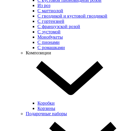
С кустовой пионовидной розой
Из роз
С маттиолой
С гвоздикой и кустовой гвоздикой
С гортензией
С французской розой
С эустомой
Монобукеты
С пионами
С ромашками
Композиции
Коробки
Корзины
Подарочные наборы