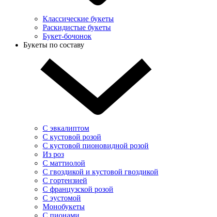
Классические букеты
Раскидистые букеты
Букет-бочонок
Букеты по составу
С эвкалиптом
С кустовой розой
С кустовой пионовидной розой
Из роз
С маттиолой
С гвоздикой и кустовой гвоздикой
С гортензией
С французской розой
С эустомой
Монобукеты
С пионами