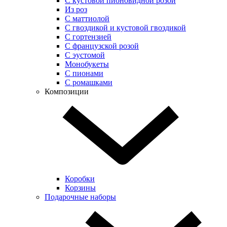
С кустовой пионовидной розой
Из роз
С маттиолой
С гвоздикой и кустовой гвоздикой
С гортензией
С французской розой
С эустомой
Монобукеты
С пионами
С ромашками
Композиции
Коробки
Корзины
Подарочные наборы