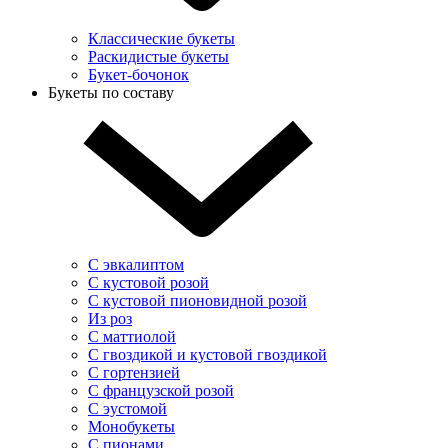
Классические букеты
Раскидистые букеты
Букет-бочонок
Букеты по составу
С эвкалиптом
С кустовой розой
С кустовой пионовидной розой
Из роз
С маттиолой
С гвоздикой и кустовой гвоздикой
С гортензией
С французской розой
С эустомой
Монобукеты
С пионами