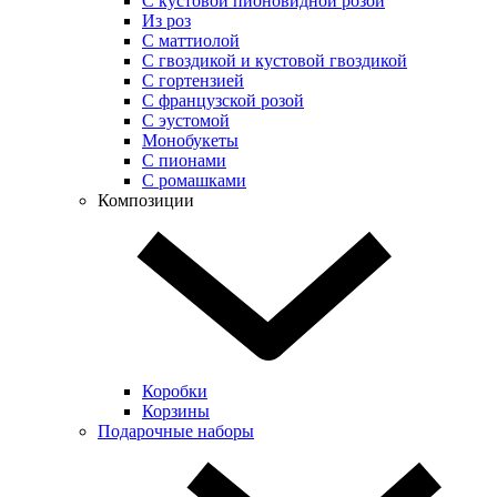
С кустовой пионовидной розой
Из роз
С маттиолой
С гвоздикой и кустовой гвоздикой
С гортензией
С французской розой
С эустомой
Монобукеты
С пионами
С ромашками
Композиции
Коробки
Корзины
Подарочные наборы