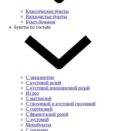
Классические букеты
Раскидистые букеты
Букет-бочонок
Букеты по составу
С эвкалиптом
С кустовой розой
С кустовой пионовидной розой
Из роз
С маттиолой
С гвоздикой и кустовой гвоздикой
С гортензией
С французской розой
С эустомой
Монобукеты
С пионами