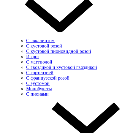
С эвкалиптом
С кустовой розой
С кустовой пионовидной розой
Из роз
С маттиолой
С гвоздикой и кустовой гвоздикой
С гортензией
С французской розой
С эустомой
Монобукеты
С пионами