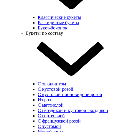
Классические букеты
Раскидистые букеты
Букет-бочонок
Букеты по составу
С эвкалиптом
С кустовой розой
С кустовой пионовидной розой
Из роз
С маттиолой
С гвоздикой и кустовой гвоздикой
С гортензией
С французской розой
С эустомой
Монобукеты