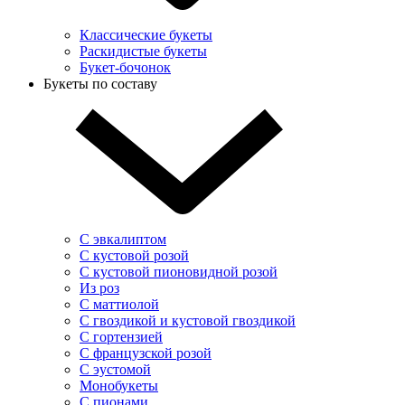
Классические букеты
Раскидистые букеты
Букет-бочонок
Букеты по составу
С эвкалиптом
С кустовой розой
С кустовой пионовидной розой
Из роз
С маттиолой
С гвоздикой и кустовой гвоздикой
С гортензией
С французской розой
С эустомой
Монобукеты
С пионами