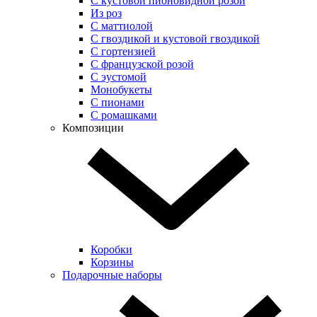
С кустовой пионовидной розой
Из роз
С маттиолой
С гвоздикой и кустовой гвоздикой
С гортензией
С французской розой
С эустомой
Монобукеты
С пионами
С ромашками
Композиции
Коробки
Корзины
Подарочные наборы